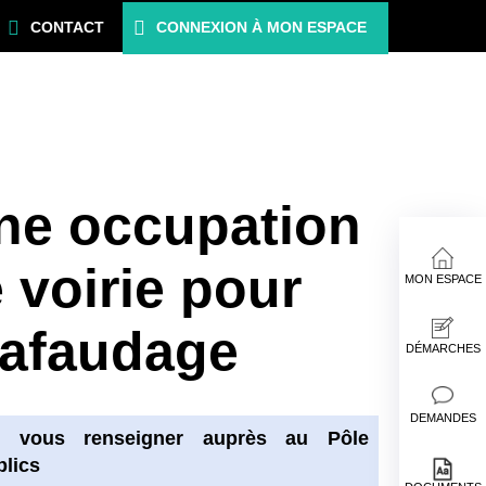
CONTACT
CONNEXION À MON ESPACE
ne occupation
 voirie pour
MON ESPACE
hafaudage
DÉMARCHES
DEMANDES
z vous renseigner auprès au Pôle
blics