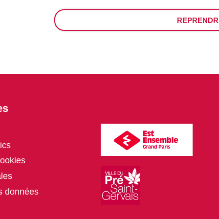
REPRENDR
es
ics
cookies
les
es données