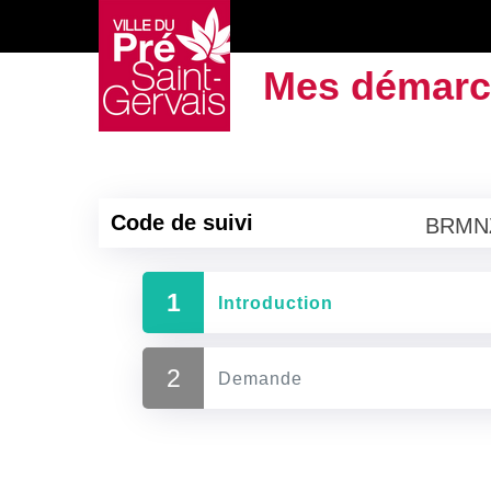
Mes démarch
Code de suivi
BRMN
1
(étape courante)
Introduction
2
Demande